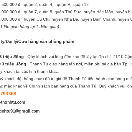
.500.000 đ : quận 2, quận 4, , quận 9, ,quận 12
2.000.000 đ : quận 7, quận 8, quận Thủ Đức, huyện Hóc Môn, huyện b
3.000.000 đ : huyện Củ Chi, huyện Nhà Bè, huyện Bình Chánh, huyện 
1 lần giao hàng tại 1 điểm giao)
 ty/Đại lý/Cửa hàng văn phòng phẩm
3 triệu đồng
:
Qúy khách vui lòng đến kho để lấy tại địa chỉ: 71/10
 3 triệu đồng
: Thanh Tú giao hàng tận nơi, miễn phí tại địa bàn Tp
ý khách tại các tỉnh thành khác.
 khách đặt hàng chưa đủ trị giá để Thanh Tú tiến hành giao hàng mi
ắc mắc khác về Chính sách bán hàng của Thanh Tú, Quý khách vui lòng
5793368
pthanhtu.com
anhtu91@gmail.com