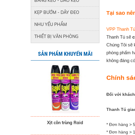
BĂNG KEO - DAO KÉO
KẸP BƯỚM - DÂY ĐEO
Tại sao nê
NHU YẾU PHẨM
VPP Thanh T
THIẾT BỊ VĂN PHÒNG
Thanh Tú sẽ
c
Chúng Tôi sẽ 
phòng phẩm hà
không đáng có 
Chính sá
Đối với khác
Thanh Tú giao
Xịt côn trùng Raid
* Đơn hàng > 
* Đơn hàng > 1