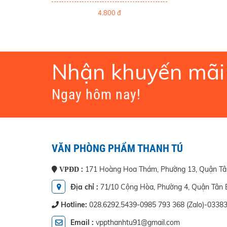
4.800 đ
Nhận khuyến mãi
Ngay hôm nay!
VĂN PHÒNG PHẨM THANH TÚ
:
171 Hoàng Hoa Thám, Phường 13, Quận Tâ
VPĐD
Địa chỉ :
71/10 Cộng Hòa, Phường 4, Quận Tân
Hotline:
028.6292.5439-0985 793 368 (Zalo)-0338
Email :
vppthanhtu91@gmail.com