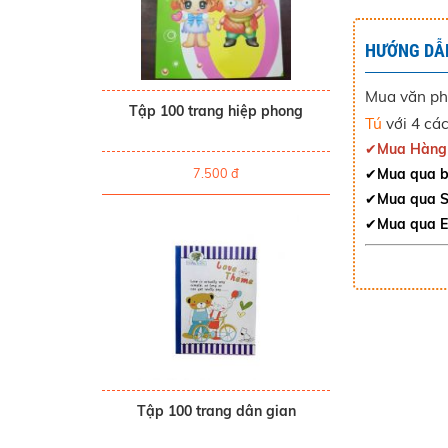
HƯỚNG DẪ
Mua văn ph
Tập 100 trang hiệp phong
Tú
với 4 cá
✔
Mua Hàng 
7.500 đ
✔
Mua qua b
✔
Mua qua S
✔
Mua qua E
Tập 100 trang dân gian