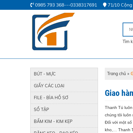
0985 793 368---0338317691
71/10 Cộng 
Trang chủ
»
G
BÚT - MỰC
GIẤY CÁC LOẠI
Giao hàn
FILE - BÌA HỒ SƠ
Thanh Tú luôn
SỔ TẬP
chúng tôi luô
BẤM KIM - KIM KẸP
Đối với một số
kho,… Thanh Tú