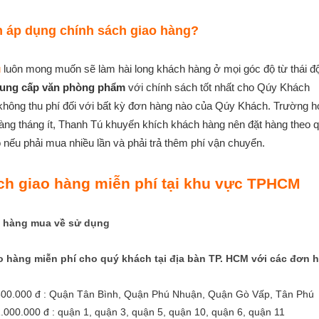
n áp dụng chính sách giao hàng?
ú
luôn mong muốn sẽ làm hài long khách hàng ở mọi góc độ từ thái độ
ung cấp văn phòng phẩm
với chính sách tốt nhất cho Qúy Khách
không thu phí đối với bất kỳ đơn hàng nào của Qúy Khách. Trường
ng tháng ít, Thanh Tú khuyến khích khách hàng nên đặt hàng theo qu
nếu phải mua nhiều lần và phải trả thêm phí vận chuyển.
ch giao hàng miễn phí tại khu vực TPHCM
h hàng mua về sử dụng
 hàng miễn phí cho quý khách tại địa bàn TP. HCM với các đơn hà
500.000 đ : Quận Tân Bình, Quận Phú Nhuận, Quận Gò Vấp, Tân Phú
.000.000 đ : quận 1, quận 3, quận 5, quận 10, quận 6, quận 11