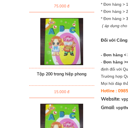
* Đơn hàng > 1
75.000 đ
* Đơn hàng > 
* Đơn hàng > 
( áp dụng cho 
Đối với Công
- Đơn hàng < 
-
Đơn hàng >=
định đối với Qu
Tập 200 trang hiệp phong
Trường hợp Quý
Mọi hỏi đáp th
098
Hotline :
15.000 đ
Website
: vp
Gmail
:
vppth