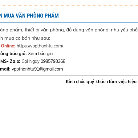
N MUA VĂN PHÒNG PHẨM
òng phẩm, thiết bị văn phòng, đồ dùng văn phòng, nhu yếu ph
ch mua cơ bản như sau:
Online:
https://vppthanhtu.com/
ảng báo giá:
Xem báo giá
MS- Zalo:
Gọi Ngay
0985793368
mail:
vppthanhtu91@gmail.com
Kính chúc quý khách làm việc hiệu 