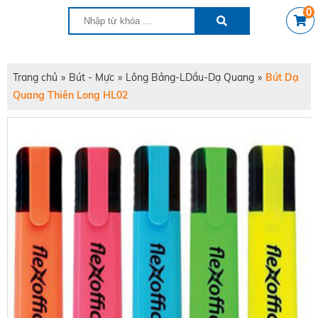
0
Trang chủ
»
Bút - Mực
»
Lông Bảng-LDầu-Dạ Quang
»
Bút Dạ
Quang Thiên Long HL02