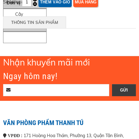
Số lượng
Đơn vị tính
Cây
THÔNG TIN SẢN PHẨM
Quy Cách
Nhận khuyến mãi mới
Ngay hôm nay!
VĂN PHÒNG PHẨM THANH TÚ
:
171 Hoàng Hoa Thám, Phường 13, Quận Tân Bình,
VPĐD